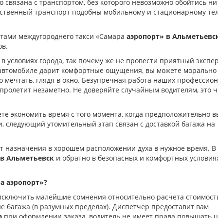
связана с транспортом, без которого невозможно обойтись ни
щественный транспорт подобны мобильному и стационарному те
угами междугороднего такси «Самара
аэропорт» в Альметьевс
в.
 в условиях города, так почему же не провести приятный экспе
 автомобиле дарит комфортные ощущения, вы можете морально
о мечтать, глядя в окно. Безупречная работа наших профессион
 пролетит незаметно. Не доверяйте случайным водителям, это 
те экономить время с того момента, когда предположительно в
и, следующий утомительный этап связан с доставкой багажа на
т назначения в хорошем расположении духа в нужное время. В
 в Альметьевск
и обратно в безопасных и комфортных условия
а аэропорт»?
исключить малейшие сомнения относительно расчета стоимост
ие багажа (в разумных пределах). Диспетчер предоставит вам
а
при оформлении заказа, водитель не имеет права повышать ц