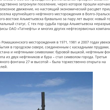
редственно затронули поселение, через которое прошли колчак
 колхозное движение, но настоящий экономический расцвет при
 поселка крупнейшего нефтяного месторождения в Волго-Уральс
го-востоке Альметьевска буквально за пару лет вырос новый го
иальный статус. С тех пор судьба города Альметьевска неразры
офисы ОАО «Татнефть» и многих других нефтесервисных компан
из Ромашкинского месторождения в 1971, 1981 и 2007 годах увек
обытия в городском сквере, соединенным с каскадными прудами,
рстана и нефтяными символами: буровой вышкой, нефтяным фо
ппа из двух нефтяников и бура – стал символом города. Третья
яного фонтана 27 м высотой – была торжественно открыта на
лей.