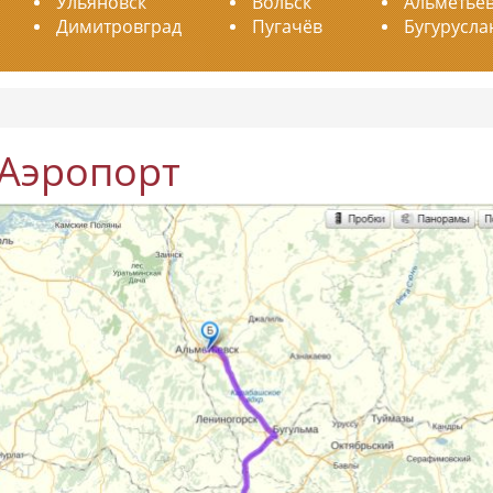
Ульяновск
Вольск
Альметьев
Димитровград
Пугачёв
Бугурусла
 Аэропорт