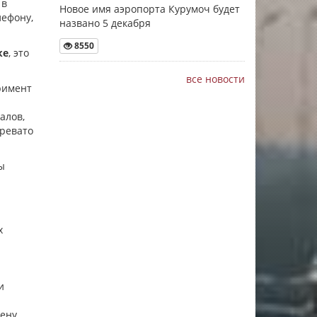
 в
Новое имя аэропорта Курумоч будет
лефону,
названо 5 декабря
8550
ке
, это
все новости
римент
алов,
чревато
ы
х
и
ену.