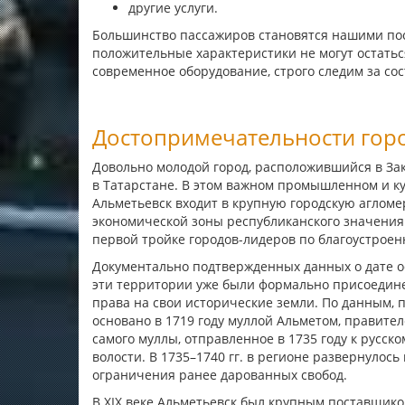
другие услуги.
Большинство пассажиров становятся нашими пос
положительные характеристики не могут остатьс
современное оборудование, строго следим за со
Достопримечательности гор
Довольно молодой город, расположившийся в Зак
в Татарстане. В этом важном промышленном и к
Альметьевск входит в крупную городскую аглом
экономической зоны республиканского значения.
первой тройке городов-лидеров по благоустроенно
Документально подтвержденных данных о дате осн
эти территории уже были формально присоедине
права на свои исторические земли. По данным, 
основано в 1719 году муллой Альметом, правите
самого муллы, отправленное в 1735 году к русс
волости. В 1735–1740 гг. в регионе развернулос
ограничения ранее дарованных свобод.
В XIX веке Альметьевск был крупным поставщик