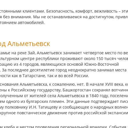
тоянными клиентами. Безопасность, комфорт, вежливость – эт
я без внимания. Мы не останавливаемся на достигнутом, прив
стоянием автомобилей.
од Альметьевск
амье на реке Зай, Альметьевск занимает четвертое место по в
ультурном центре республики проживают около 150 тысяч челов
ерацию из 4 городов, являющихся основой Южно-Восточной
 За последнее десятилетие город неоднократно занимал места 
сти как в Татарстане, так и во всей России.
ования Альметьевска, к сожалению, нет. В начале XVIII века, к
ны к Российскому государству, Башкортостан сохранял вотчин
полученным от жителей села Альметьевска в 1840 году, поселен
лем одного из булгарских племен. Эти данные подтверждает пи
кому полковнику И.Н. Татищеву и сообщающее о народных волне
ь крупное повстанческое движение против российской экспансии
ом хлеба и местом проведения региональной ярмарки. События 