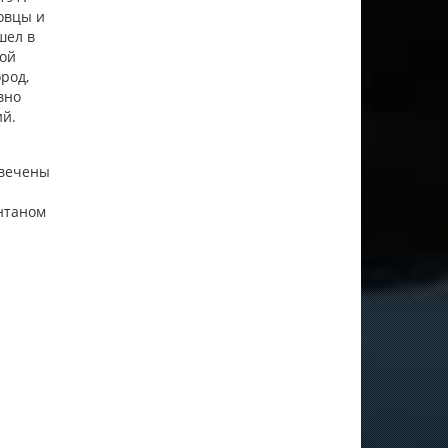
овцы и
шел в
кой
род,
вно
ий.
овечены
нтаном