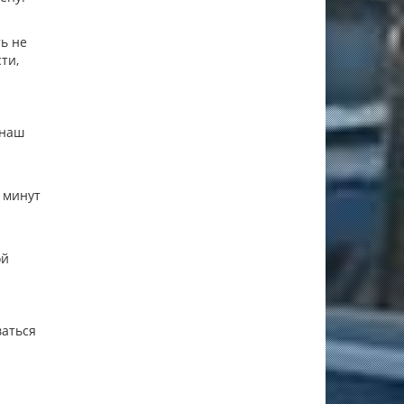
ть не
ти,
 наш
 минут
ой
ваться