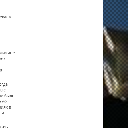
и
лекаем
еличине
ек.
в
огда
ные
ие было
сьмо
ниях в
 и
1917