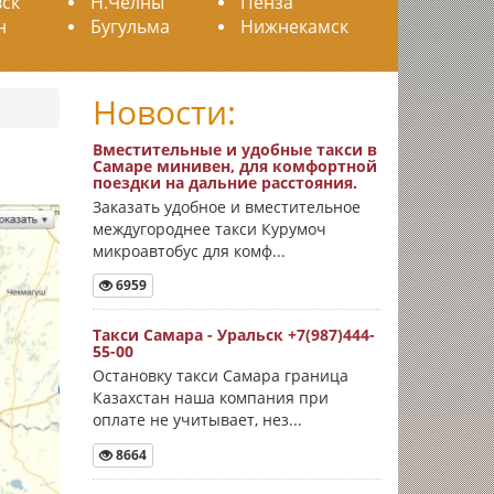
ск
Н.Челны
Пенза
н
Бугульма
Нижнекамск
Новости:
Вместительные и удобные такси в
Самаре минивен, для комфортной
поездки на дальние расстояния.
Заказать удобное и вместительное
междугороднее такси Курумоч
микроавтобус для комф...
6959
Такси Самара - Уральск +7(987)444-
55-00
Остановку такси Самара граница
Казахстан наша компания при
оплате не учитывает, нез...
8664