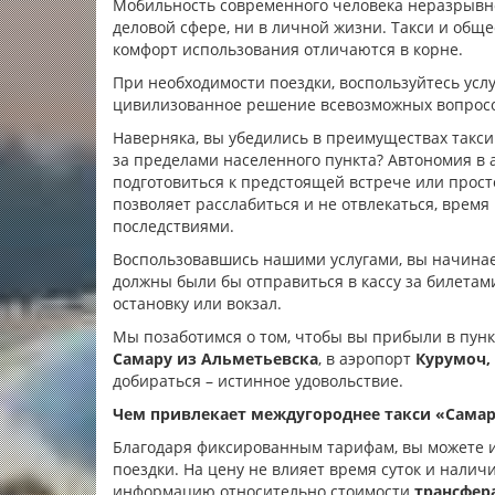
Мобильность современного человека неразрывно 
деловой сфере, ни в личной жизни. Такси и об
комфорт использования отличаются в корне.
При необходимости поездки, воспользуйтесь усл
цивилизованное решение всевозможных вопросо
Наверняка, вы убедились в преимуществах такси
за пределами населенного пункта? Автономия в
подготовиться к предстоящей встрече или прост
позволяет расслабиться и не отвлекаться, время
последствиями.
Воспользовавшись нашими услугами, вы начинае
должны были бы отправиться в кассу за билетам
остановку или вокзал.
Мы позаботимся о том, чтобы вы прибыли в пунк
Самару из Альметьевска
, в аэропорт
Курумоч,
добираться – истинное удовольствие.
Чем привлекает междугороднее такси «Самар
Благодаря фиксированным тарифам, вы можете 
поездки. На цену не влияет время суток и налич
информацию относительно стоимости
трансфер