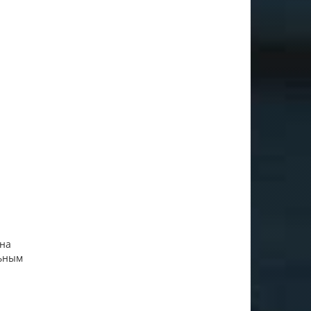
 на
льным