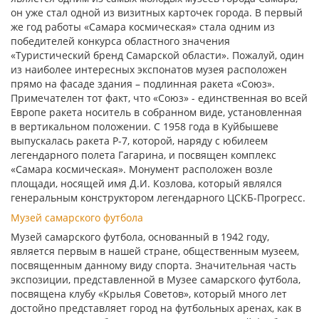
он уже стал одной из визитных карточек города. В первый
же год работы «Самара космическая» стала одним из
победителей конкурса областного значения
«Туристический бренд Самарской области». Пожалуй, один
из наиболее интересных экспонатов музея расположен
прямо на фасаде здания – подлинная ракета «Союз».
Примечателен тот факт, что «Союз» - единственная во всей
Европе ракета носитель в собранном виде, установленная
в вертикальном положении. С 1958 года в Куйбышеве
выпускалась ракета Р-7, которой, наряду с юбилеем
легендарного полета Гагарина, и посвящен комплекс
«Самара космическая». Монумент расположен возле
площади, носящей имя Д.И. Козлова, который являлся
генеральным конструктором легендарного ЦСКБ-Прогресс.
Музей самарского футбола
Музей самарского футбола, основанный в 1942 году,
является первым в нашей стране, общественным музеем,
посвященным данному виду спорта. Значительная часть
экспозиции, представленной в Музее самарского футбола,
посвящена клубу «Крылья Советов», который много лет
достойно представляет город на футбольных аренах, как в