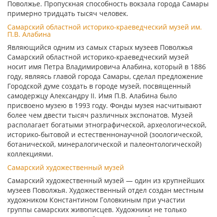
Поволжье. Пропускная способность вокзала города Самары
примерно тридцать тысяч человек.
Самарский областной историко-краеведческий музей им.
П.В. Алабина
Являющийся одним из самых старых музеев Поволжья
Самарский областной историко-краеведческий музей
носит имя Петра Владимировича Алабина, который в 1886
году, являясь главой города Самары, сделал предложение
Городской думе создать в городе музей, посвященный
самодержцу Александру II. Имя П.В. Алабина было
присвоено музею в 1993 году. Фонды музея насчитывают
более чем двести тысяч различных экспонатов. Музей
располагает богатыми этнографической, археологической,
историко-бытовой и естественнонаучной (зоологической,
ботанической, минералогической и палеонтологической)
коллекциями.
Самарский художественный музей
Самарский художественный музей — один из крупнейших
музеев Поволжья. Художественный отдел создан местным
художником Константином Головкиным при участии
группы самарских живописцев. Художники не только