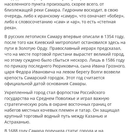
населенного пункта произошло, скорее всего, от
близлежащей реки Самара. Гидроним восходит, в свою
очередь, либо к иранскому «самур», что означает «бобер»,
либо к словосочетанию «сам» и «ар», то есть «степная
река».
В русских летописях Самару впервые описали в 1354 году,
после того как Киевский митрополит остановился здесь на
пути в Золотую Орду. Православный иерарх предсказал,
что на месте портовой пристани вырастет великий город,
но этому суждено было сбыться нескоро. Лишь в 1586 году
по приказу последнего Рюриковича, сына Ивана Грозного,
царя Федора Ивановича на левом берегу Волги возвели
крепость Самарский городок. Этот год считается
официальной датой основания Самары.
Укрепленный город стал форпостом Российского
государства на Среднем Поволжье и играл важную
стратегическую роль в охране восточных границ от
набегов местных кочевых племен и татар. Он защищал
крупный торговый водный путь между Казанью и
Астраханью.
В 1688 году Самара получила статус города и на