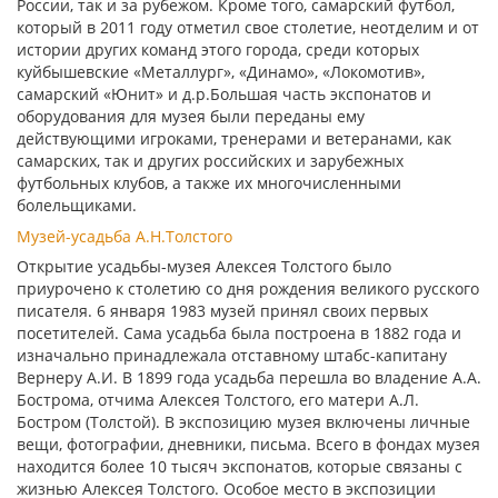
России, так и за рубежом. Кроме того, самарский футбол,
который в 2011 году отметил свое столетие, неотделим и от
истории других команд этого города, среди которых
куйбышевские «Металлург», «Динамо», «Локомотив»,
самарский «Юнит» и д.р.Большая часть экспонатов и
оборудования для музея были переданы ему
действующими игроками, тренерами и ветеранами, как
самарских, так и других российских и зарубежных
футбольных клубов, а также их многочисленными
болельщиками.
Музей-усадьба А.Н.Толстого
Открытие усадьбы-музея Алексея Толстого было
приурочено к столетию со дня рождения великого русского
писателя. 6 января 1983 музей принял своих первых
посетителей. Сама усадьба была построена в 1882 года и
изначально принадлежала отставному штабс-капитану
Вернеру А.И. В 1899 года усадьба перешла во владение А.А.
Бострома, отчима Алексея Толстого, его матери А.Л.
Бостром (Толстой). В экспозицию музея включены личные
вещи, фотографии, дневники, письма. Всего в фондах музея
находится более 10 тысяч экспонатов, которые связаны с
жизнью Алексея Толстого. Особое место в экспозиции