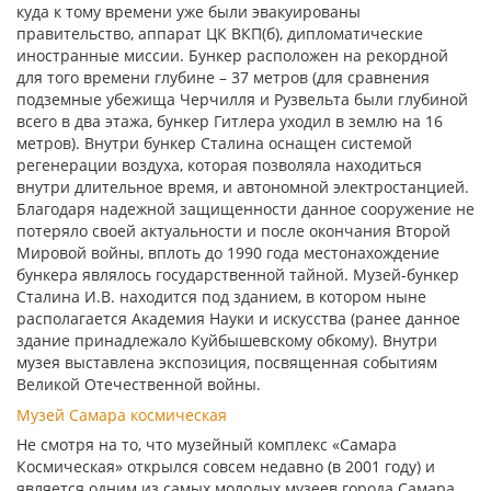
куда к тому времени уже были эвакуированы
правительство, аппарат ЦК ВКП(б), дипломатические
иностранные миссии. Бункер расположен на рекордной
для того времени глубине – 37 метров (для сравнения
подземные убежища Черчилля и Рузвельта были глубиной
всего в два этажа, бункер Гитлера уходил в землю на 16
метров). Внутри бункер Сталина оснащен системой
регенерации воздуха, которая позволяла находиться
внутри длительное время, и автономной электростанцией.
Благодаря надежной защищенности данное сооружение не
потеряло своей актуальности и после окончания Второй
Мировой войны, вплоть до 1990 года местонахождение
бункера являлось государственной тайной. Музей-бункер
Сталина И.В. находится под зданием, в котором ныне
располагается Академия Науки и искусства (ранее данное
здание принадлежало Куйбышевскому обкому). Внутри
музея выставлена экспозиция, посвященная событиям
Великой Отечественной войны.
Музей Самара космическая
Не смотря на то, что музейный комплекс «Самара
Космическая» открылся совсем недавно (в 2001 году) и
является одним из самых молодых музеев города Самара,