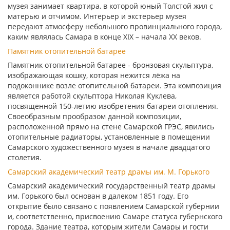
музея занимает квартира, в которой юный Толстой жил с
матерью и отчимом. Интерьер и экстерьер музея
передают атмосферу небольшого провинциального города,
каким являлась Самара в конце XIX – начала XX веков.
Памятник отопительной батарее
Памятник отопительной батарее - бронзовая скульптура,
изображающая кошку, которая нежится лёжа на
подоконнике возле отопительной батареи. Эта композиция
является работой скульптора Николая Куклева,
посвященной 150-летию изобретения батареи отопления.
Своеобразным прообразом данной композиции,
расположенной прямо на стене Самарской ГРЭС, явились
отопительные радиаторы, установленные в помещении
Самарского художественного музея в начале двадцатого
столетия.
Самарский академический театр драмы им. М. Горького
Самарский академический государственный театр драмы
им. Горького был основан в далеком 1851 году. Его
открытие было связано с появлением Самарской губернии
и, соответственно, присвоению Самаре статуса губернского
города. Здание театра, которым жители Самары и гости