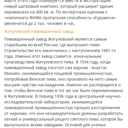
марте этого года планируется ввести в эксплуатацию
новый шатровый комплекс, который расширит здание
аэровокзала на 400 кв. м. По экспертным оценкам к
чемпионату ФИФА пропускная способность «Курумоча»
увеличится до 2 тыс. человек в час.
Жигулёвский пивоваренный завод
Пивоваренный завод Жигулевский является самым
старейшим во всей России, где выпускают пиво.
Строительство его закончилось с наступлением 1881-го
года. Именно этот завод славится изначальным
производством Жигулевского пива. В 1934 году, когда
пивоваренный завод посетил сам нарком - Анастас
Микаян, занимающийся пищевой промышленностью,
попробовав Венское пиво, оно произвело на него самые
высшие чувства наслаждения. Именно он распорядился о
том, чтобы Венское пиво в тот же час было переименовано
в Жигулевское. В период 1936 года в Центральной научно-
исследовательской лаборатории, занимающейся
пивоваренной промышленностью пришло распоряжение
от наркома, что они незамедлительно должны разработать
легкий и универсальный рецепт светлого пива, которое бы
выпускалось всеми заводами. Основой для ученых