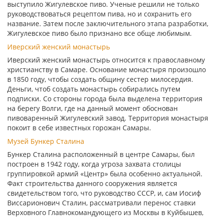
выступило Жигулевское пиво. Ученые решили не только
руководствоваться рецептом пива, но и сохранить его
название. Затем после заключительного этапа разработки,
Жигулевское пиво было признано все обще любимым.
Иверский женский монастырь
Иверский женский монастырь относится к православному
христианству в Самаре. Основание монастыря произошло
в 1850 году, чтобы создать общину сестер милосердия.
Деньги, чтоб создать монастырь собирались путем
подписки. Со стороны города была выделена территория
на берегу Волги, где на данный момент обоснован
пивоваренный Жигулевский завод. Территория монастыря
покоит в себе известных горожан Самары.
Музей Бункер Сталина
Бункер Сталина расположенный в центре Самары, был
построен в 1942 году, когда угроза захвата столицы
группировкой армий «Центр» была особенно актуальной.
Факт строительства данного сооружения является
свидетельством того, что руководство СССР, и, сам Иосиф
Виссарионович Сталин, рассматривали перенос ставки
Верховного Главнокомандующего из Москвы в Куйбышев,