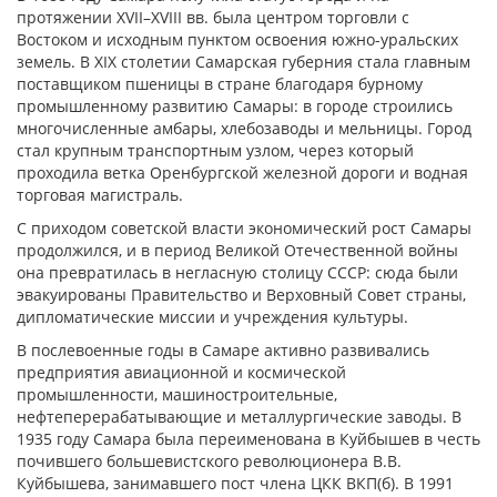
протяжении XVII–XVIII вв. была центром торговли с
Востоком и исходным пунктом освоения южно-уральских
земель. В XIX столетии Самарская губерния стала главным
поставщиком пшеницы в стране благодаря бурному
промышленному развитию Самары: в городе строились
многочисленные амбары, хлебозаводы и мельницы. Город
стал крупным транспортным узлом, через который
проходила ветка Оренбургской железной дороги и водная
торговая магистраль.
С приходом советской власти экономический рост Самары
продолжился, и в период Великой Отечественной войны
она превратилась в негласную столицу СССР: сюда были
эвакуированы Правительство и Верховный Совет страны,
дипломатические миссии и учреждения культуры.
В послевоенные годы в Самаре активно развивались
предприятия авиационной и космической
промышленности, машиностроительные,
нефтеперерабатывающие и металлургические заводы. В
1935 году Самара была переименована в Куйбышев в честь
почившего большевистского революционера В.В.
Куйбышева, занимавшего пост члена ЦКК ВКП(б). В 1991