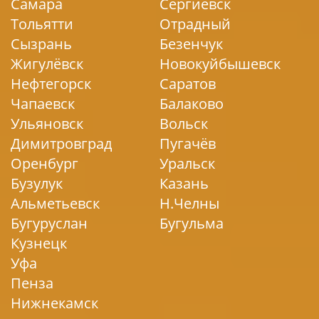
Самара
Сергиевск
Тольятти
Отрадный
Сызрань
Безенчук
Жигулёвск
Новокуйбышевск
Нефтегорск
Саратов
Чапаевск
Балаково
Ульяновск
Вольск
Димитровград
Пугачёв
Оренбург
Уральск
Бузулук
Казань
Альметьевск
Н.Челны
Бугуруслан
Бугульма
Кузнецк
Уфа
Пенза
Нижнекамск