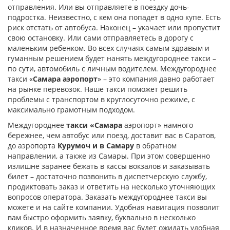
отправления. Или вы отправляете в поездку дочь-
подростка. Неизвестно, с кем она попадет в одно купе. Есть
риск отстать от автобуса. Наконец – укачает или пропустит
свою остановку. Или сами отправляетесь в дорогу с
маленьким ребенком. Во всех случаях самым здравым и
гуманным решением будет нанять междугороднее такси –
по сути, автомобиль с личным водителем. Междугороднее
такси «
Самара аэропорт
» – это компания давно работает
на рынке перевозок. Наше такси поможет решить
проблемы с транспортом в круглосуточно режиме, с
максимально грамотным подходом.
Междугороднее
такси «Самара
аэропорт» намного
бережнее, чем автобус или поезд, доставит вас в Саратов,
до аэропорта
Курумоч и в Самару
в обратном
направлении, а также из Самары. При этом совершенно
излишне заранее бежать в кассы вокзалов и заказывать
билет – достаточно позвонить в диспетчерскую службу,
продиктовать заказ и ответить на несколько уточняющих
вопросов оператора. Заказать междугороднее такси вы
можете и на сайте компании. Удобная навигация позволит
вам быстро оформить заявку, буквально в несколько
кликов. И в назначенное время вас будет ожидать удобная