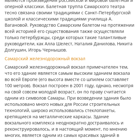
являются произведения российской и мировой балетной и
оперной классики. Балетная труппа Самарского театра
тесно связана своими традициями с Санкт-Петербургской
школой и классическими традициями училища А.
Вагановой. Руководство Самарским балетом на протяжении
всей историей его существования также осуществляли
только петербуржцы, среди которых такие талантливые
руководители, как Алла Шелест, Наталия Данилова, Никита
Долгушин, Игорь Чернышов.
Самарский железнодорожный вокзал
Самарский железнодорожный вокзал примечателен тем,
что его здание является самым высоким зданием вокзала
во всей Европе (его высота вместе со шпилем составляет
100 метров). Вокзал построен в 2001 году, однако, несмотря
на свой совсем молодой возраст, он по праву считается
одним из символов Самары. При возведении здания было
использовано много новых для России строительных
технологий, широко использовались стеклопакеты,
крепящиеся на металлические каркасы. Здание
вокзального комплекса неоднократно достраивалось и
реконструировалось, и в настоящий момент, по мнению
многих, является одним из самых красивых зданий в