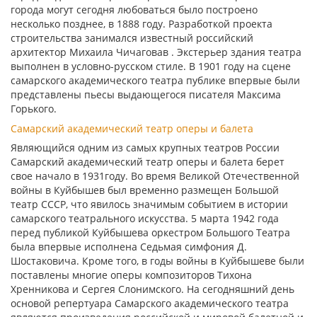
города могут сегодня любоваться было построено
несколько позднее, в 1888 году. Разработкой проекта
строительства занимался известный российский
архитектор Михаила Чичаговав . Экстерьер здания театра
выполнен в условно-русском стиле. В 1901 году на сцене
самарского академического театра публике впервые были
представлены пьесы выдающегося писателя Максима
Горького.
Самарский академический театр оперы и балета
Являющийся одним из самых крупных театров России
Самарский академический театр оперы и балета берет
свое начало в 1931году. Во время Великой Отечественной
войны в Куйбышев был временно размещен Большой
театр СССР, что явилось значимым событием в истории
самарского театрального искусства. 5 марта 1942 года
перед публикой Куйбышева оркестром Большого Театра
была впервые исполнена Седьмая симфония Д.
Шостаковича. Кроме того, в годы войны в Куйбышеве были
поставлены многие оперы композиторов Тихона
Хренникова и Сергея Слонимского. На сегодняшний день
основой репертуара Самарского академического театра