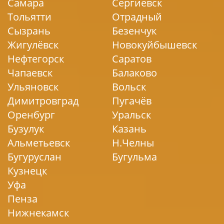
Самара
Сергиевск
Тольятти
Отрадный
Сызрань
Безенчук
Жигулёвск
Новокуйбышевск
Нефтегорск
Саратов
Чапаевск
Балаково
Ульяновск
Вольск
Димитровград
Пугачёв
Оренбург
Уральск
Бузулук
Казань
Альметьевск
Н.Челны
Бугуруслан
Бугульма
Кузнецк
Уфа
Пенза
Нижнекамск