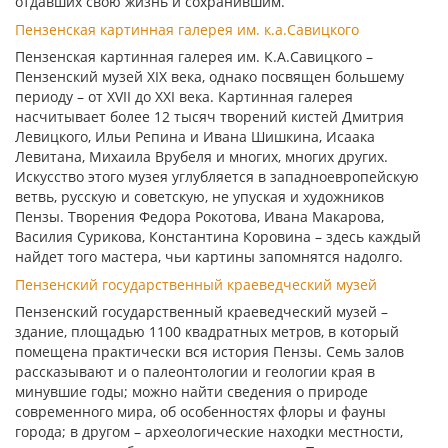
отдавших свою жизнь и сохранившим.
Пензенская картинная галерея им. к.а.Савицкого
Пензенская картинная галерея им. К.А.Савицкого –
Пензенский музей XIX века, однако посвящен большему
периоду – от XVII до XXI века. Картинная галерея
насчитывает более 12 тысяч творений кистей Дмитрия
Левицкого, Ильи Репина и Ивана Шишкина, Исаака
Левитана, Михаила Врубеля и многих, многих других.
Искусство этого музея углубляется в западноевропейскую
ветвь, русскую и советскую, не упуская и художников
Пензы. Творения Федора Рокотова, Ивана Макарова,
Василия Сурикова, Константина Коровина – здесь каждый
найдет того мастера, чьи картины запомнятся надолго.
Пензенский государственный краеведческий музей
Пензенский государственный краеведческий музей –
здание, площадью 1100 квадратных метров, в который
помещена практически вся история Пензы. Семь залов
рассказывают и о палеонтологии и геологии края в
минувшие годы; можно найти сведения о природе
современного мира, об особенностях флоры и фауны
города; в другом – археологические находки местности,