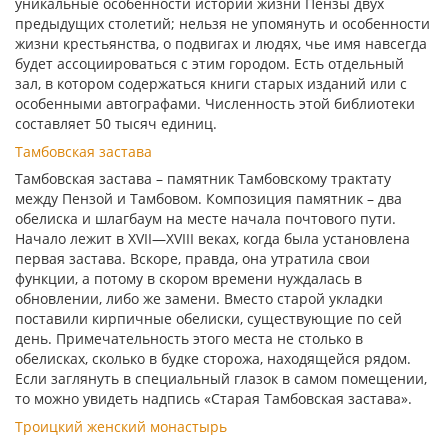
уникальные особенности истории жизни Пензы двух
предыдущих столетий; нельзя не упомянуть и особенности
жизни крестьянства, о подвигах и людях, чье имя навсегда
будет ассоциироваться с этим городом. Есть отдельный
зал, в котором содержаться книги старых изданий или с
особенными автографами. Численность этой библиотеки
составляет 50 тысяч единиц.
Тамбовская застава
Тамбовская застава – памятник Тамбовскому трактату
между Пензой и Тамбовом. Композиция памятник – два
обелиска и шлагбаум на месте начала почтового пути.
Начало лежит в XVII—XVIII веках, когда была установлена
первая застава. Вскоре, правда, она утратила свои
функции, а потому в скором времени нуждалась в
обновлении, либо же замени. Вместо старой укладки
поставили кирпичные обелиски, существующие по сей
день. Примечательность этого места не столько в
обелисках, сколько в будке сторожа, находящейся рядом.
Если заглянуть в специальный глазок в самом помещении,
то можно увидеть надпись «Старая Тамбовская застава».
Троицкий женский монастырь