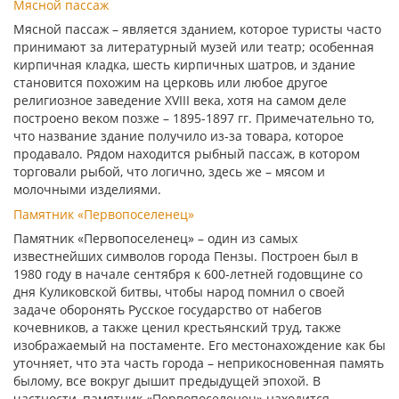
Мясной пассаж
Мясной пассаж – является зданием, которое туристы часто
принимают за литературный музей или театр; особенная
кирпичная кладка, шесть кирпичных шатров, и здание
становится похожим на церковь или любое другое
религиозное заведение XVIII века, хотя на самом деле
построено веком позже – 1895-1897 гг. Примечательно то,
что название здание получило из-за товара, которое
продавало. Рядом находится рыбный пассаж, в котором
торговали рыбой, что логично, здесь же – мясом и
молочными изделиями.
Памятник «Первопоселенец»
Памятник «Первопоселенец» – один из самых
известнейших символов города Пензы. Построен был в
1980 году в начале сентября к 600-летней годовщине со
дня Куликовской битвы, чтобы народ помнил о своей
задаче оборонять Русское государство от набегов
кочевников, а также ценил крестьянский труд, также
изображаемый на постаменте. Его местонахождение как бы
уточняет, что эта часть города – неприкосновенная память
былому, все вокруг дышит предыдущей эпохой. В
частности, памятник «Первопоселенец» находится